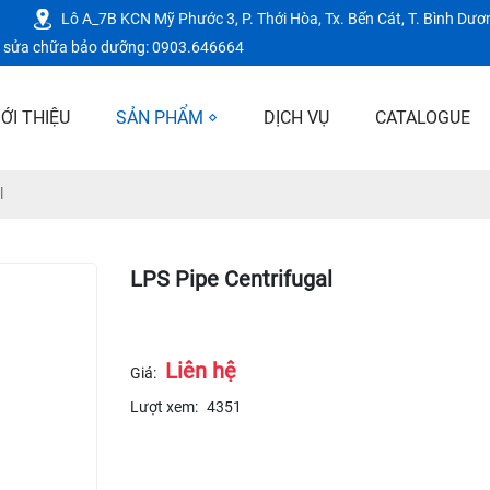
Lô A_7B KCN Mỹ Phước 3, P. Thới Hòa, Tx. Bến Cát, T. Bình Dươ
vụ sửa chữa bảo dưỡng: 0903.646664
IỚI THIỆU
SẢN PHẨM
DỊCH VỤ
CATALOGUE
l
LPS Pipe Centrifugal
Liên hệ
Giá:
Lượt xem:
4351