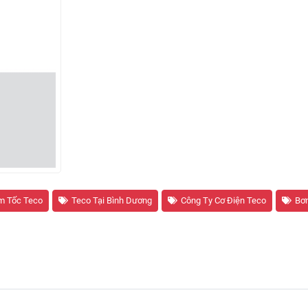
m Tốc Teco
Teco Tại Bình Dương
Công Ty Cơ Điện Teco
Bơ