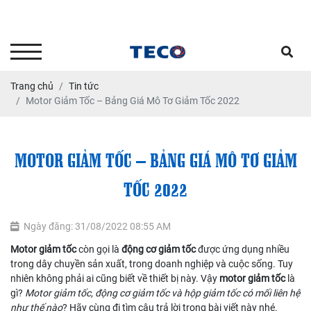
Tư vấn kỹ thuật - Dịch vụ sửa
chữa bảo dưỡng: 0903.646664
Trang chủ
Tin tức
Motor Giảm Tốc – Bảng Giá Mô Tơ Giảm Tốc 2022
MOTOR GIẢM TỐC – BẢNG GIÁ MÔ TƠ GIẢM
TỐC 2022
Ngày đăng: 31/08/2022 08:55 AM
Motor giảm tốc
còn gọi là
động cơ giảm tốc
được ứng dụng nhiều
trong dây chuyền sản xuất, trong doanh nghiệp và cuộc sống. Tuy
nhiên không phải ai cũng biết về thiết bị này. Vậy
motor giảm tốc
là
gì?
Motor giảm tốc, động cơ giảm tốc và hộp giảm tốc có mối liên hệ
như thế nào
? Hãy cùng đi tìm câu trả lời trong bài viết này nhé.