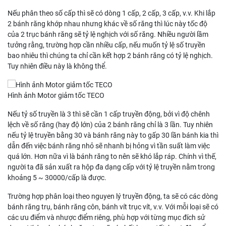
Nếu phân theo số cấp thì sẽ có dòng 1 cấp, 2 cấp, 3 cấp, v.v. Khi lắp
2 bánh răng khớp nhau nhưng khác về số răng thì lúc này tốc độ
của 2 trục bánh răng sẽ tỷ lệ nghịch với số răng. Nhiều người lầm
tưởng rằng, trường hợp cần nhiều cấp, nếu muốn tỷ lệ số truyền
bao nhiêu thì chúng ta chỉ cần kết hợp 2 bánh răng có tỷ lệ nghịch.
Tuy nhiên điều này là không thể.
Hình ảnh Motor giảm tốc TECO
Nếu tỷ số truyền là 3 thì sẽ cần 1 cấp truyền động, bởi vì độ chênh
lệch về số răng (hay độ lớn) của 2 bánh răng chỉ là 3 lần. Tuy nhiên
nếu tỷ lệ truyền bằng 30 và bánh răng này to gấp 30 lần bánh kia thì
dẫn đến việc bánh răng nhỏ sẽ nhanh bị hỏng vì tần suất làm việc
quá lớn. Hơn nữa vì là bánh răng to nên sẽ khó lắp ráp. Chính vì thế,
người ta đã sản xuất ra hộp đa dạng cấp với tỷ lệ truyền nằm trong
khoảng 5 ~ 30000/cấp là được.
Trường hợp phân loại theo nguyen lý truyền động, ta sẽ có các dòng
bánh răng trụ, bánh răng côn, bánh vít trục vít, v.v. Với mỗi loại sẽ có
các ưu điểm và nhược điểm riêng, phù hợp với từng mục đích sử