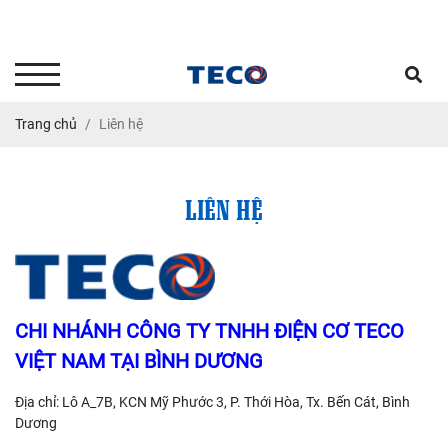
Tư vấn kỹ thuật - Dịch vụ sửa
chữa bảo dưỡng: 0903.646664
Trang chủ
Liên hệ
LIÊN HỆ
CHI NHÁNH CÔNG TY TNHH ĐIỆN CƠ TECO
VIỆT NAM TẠI BÌNH DƯƠNG
Địa chỉ: Lô A_7B, KCN Mỹ Phước 3, P. Thới Hòa, Tx. Bến Cát, Bình
Dương