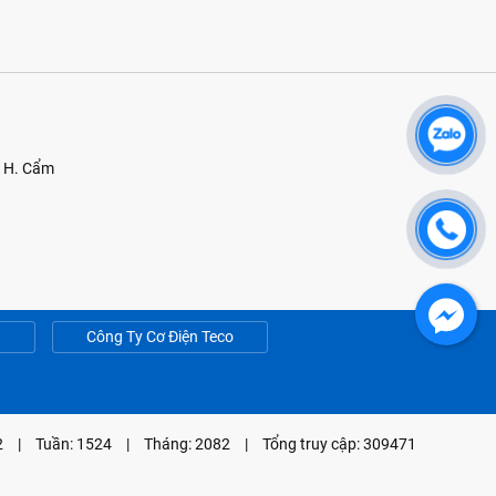
, H. Cẩm
g
Công Ty Cơ Điện Teco
2
|
Tuần: 1524
|
Tháng: 2082
|
Tổng truy cập: 309471