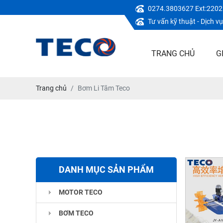
0274.3803627 Ext:2202
Tư vấn kỹ thuật - Dịch 
TRANG CHỦ
G
Trang chủ
Bơm Li Tâm Teco
DANH MỤC SẢN PHẨM
MOTOR TECO
BƠM TECO