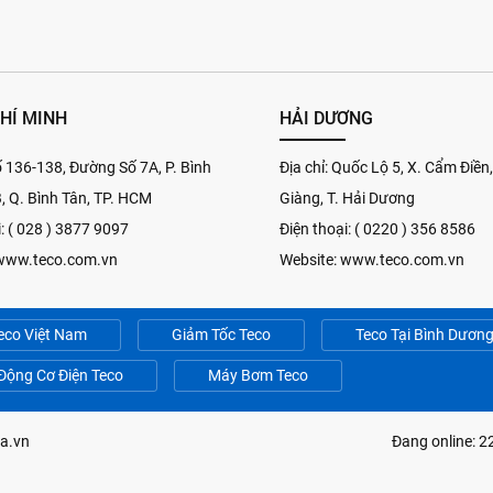
CHÍ MINH
HẢI DƯƠNG
Số 136-138, Đường Số 7A, P. Bình
Địa chỉ: Quốc Lộ 5, X. Cẩm Điền
B, Q. Bình Tân, TP. HCM
Giàng, T. Hải Dương
i: ( 028 ) 3877 9097
Điện thoại: ( 0220 ) 356 8586
 www.teco.com.vn
Website: www.teco.com.vn
eco Việt Nam
Giảm Tốc Teco
Teco Tại Bình Dươn
Động Cơ Điện Teco
Máy Bơm Teco
a.vn
Đang online: 2