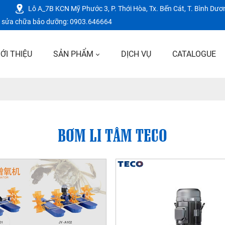
Lô A_7B KCN Mỹ Phước 3, P. Thới Hòa, Tx. Bến Cát, T. Bình Dươ
vụ sửa chữa bảo dưỡng: 0903.646664
IỚI THIỆU
SẢN PHẨM
DỊCH VỤ
CATALOGUE
BƠM LI TÂM TECO