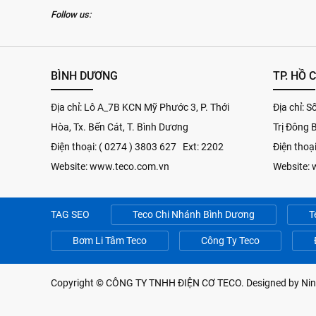
Follow us:
BÌNH DƯƠNG
TP. HỒ 
Địa chỉ: Lô A_7B KCN Mỹ Phước 3, P. Thới
Địa chỉ: 
Hòa, Tx. Bến Cát, T. Bình Dương
Trị Đông 
Điện thoại: ( 0274 ) 3803 627 Ext: 2202
Điện thoạ
Website: www.teco.com.vn
Website:
TAG SEO
Teco Chi Nhánh Bình Dương
T
Bơm Li Tâm Teco
Công Ty Teco
Copyright ©
CÔNG TY TNHH ĐIỆN CƠ TECO
. Designed by
Nin