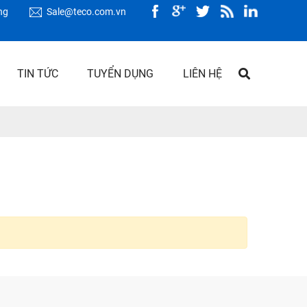
ng
Sale@teco.com.vn
TIN TỨC
TUYỂN DỤNG
LIÊN HỆ