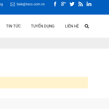
ng
Sale@teco.com.vn
TIN TỨC
TUYỂN DỤNG
LIÊN HỆ