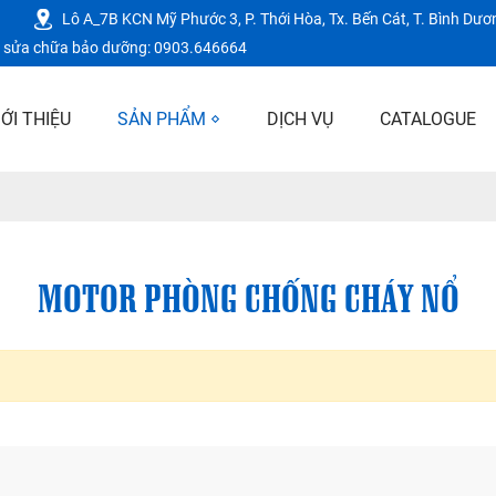
Lô A_7B KCN Mỹ Phước 3, P. Thới Hòa, Tx. Bến Cát, T. Bình Dươ
vụ sửa chữa bảo dưỡng: 0903.646664
IỚI THIỆU
SẢN PHẨM
DỊCH VỤ
CATALOGUE
MOTOR PHÒNG CHỐNG CHÁY NỔ