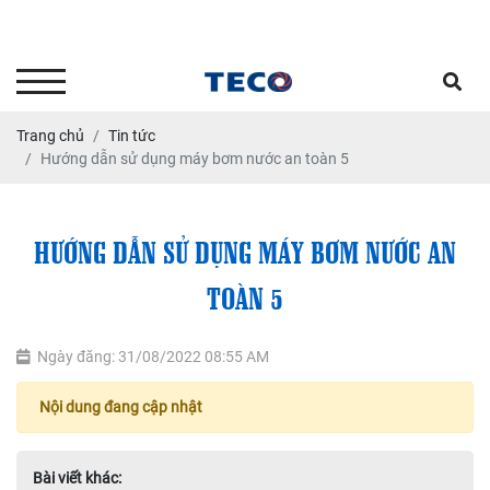
Tư vấn kỹ thuật - Dịch vụ sửa
chữa bảo dưỡng: 0903.646664
Trang chủ
Tin tức
Hướng dẫn sử dụng máy bơm nước an toàn 5
HƯỚNG DẪN SỬ DỤNG MÁY BƠM NƯỚC AN
TOÀN 5
Ngày đăng: 31/08/2022 08:55 AM
Nội dung đang cập nhật
Bài viết khác: