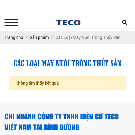
Tư vấn kỹ thuật - Dịch vụ sửa
chữa bảo dưỡng: 0903.646664
Trang chủ
Sản phẩm
Các Loại Máy Nuôi Trồng Thủy Sản
CÁC LOẠI MÁY NUÔI TRỒNG THỦY SẢN
Không tìm thấy kết quả
CHI NHÁNH CÔNG TY TNHH ĐIỆN CƠ TECO
VIỆT NAM TẠI BÌNH DƯƠNG