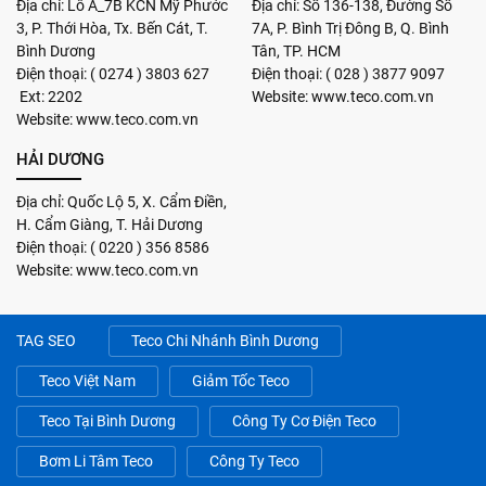
Địa chỉ: Lô A_7B KCN Mỹ Phước
Địa chỉ: Số 136-138, Đường Số
3, P. Thới Hòa, Tx. Bến Cát, T.
7A, P. Bình Trị Đông B, Q. Bình
Bình Dương
Tân, TP. HCM
Điện thoại: ( 0274 ) 3803 627
Điện thoại: ( 028 ) 3877 9097
Ext: 2202
Website: www.teco.com.vn
Website: www.teco.com.vn
HẢI DƯƠNG
Địa chỉ: Quốc Lộ 5, X. Cẩm Điền,
H. Cẩm Giàng, T. Hải Dương
Điện thoại: ( 0220 ) 356 8586
Website: www.teco.com.vn
TAG SEO
Teco Chi Nhánh Bình Dương
Teco Việt Nam
Giảm Tốc Teco
Teco Tại Bình Dương
Công Ty Cơ Điện Teco
Bơm Li Tâm Teco
Công Ty Teco