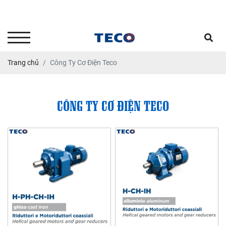
Tư vấn kỹ thuật - Dịch vụ sửa
chữa bảo dưỡng: 0903.646664
Trang chủ
Công Ty Cơ Điện Teco
CÔNG TY CƠ ĐIỆN TECO